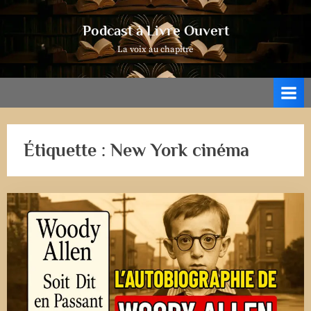
Skip
to
Podcast à Livre Ouvert
content
La voix au chapitre
Étiquette :
New York cinéma