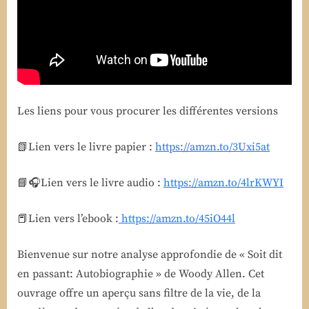
de
Woody
Allen
Les liens pour vous procurer les différentes versions
📗Lien vers le livre papier :
https://amzn.to/3Uxi5at
📘🎧Lien vers le livre audio :
https://amzn.to/4lrKWYI
📕Lien vers l’ebook :
https://amzn.to/45iO44l
Bienvenue sur notre analyse approfondie de « Soit dit
en passant: Autobiographie » de Woody Allen. Cet
ouvrage offre un aperçu sans filtre de la vie, de la