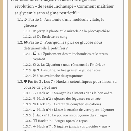
révolution » de Jessie Inchauspé – Comment maîtriser
sa glycémie sans régime restrictif 📉
🔬 Partie 1 : Anatomie d’une molécule vitale, le
glucose
🌱 Jerry la plante et le miracle de la photosynthèse
🎢 De l’assiette au sang
🚂 Partie 2 : Pourquoi les pics de glucose nous
détruisent-ils à petit feu ?
🏭 1. L’épuisement des mitochondries et le stress
oxydatif
🍞 2. La Glycation : nous rôtissons de l’intérieur
🧩 3. L’insuline, le foie gras et le jeu de Tetris
🚨 Une avalanche de symptômes
🛡️ Partie 3 : Les 7 « Hacks » scientifiques pour lisser sa
courbe de glycémie
🥗 Hack n°1 : Mangez les aliments dans le bon ordre
🥦 Hack n°2 : Ajoutez des légumes en entrée
⚖️ Hack n°3 : Arrêtez de compter les calories
🍳 Hack n°4 : Lissez la courbe de votre petit-déjeuner
🍾 Hack n°5 : Le pouvoir insoupçonné du vinaigre
🚶‍♀️ Hack n°6 : Bougez après le repas
🥑 Hack n°7 : N’ingérez jamais vos glucides « nus »