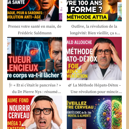
:
s
t
:
Prenez votre santé en main, de
Outlive, la révolution de la
Frédéric Saldmann
longévité: Bien vieillir, ça se
prépare, de Peter Attia
🩺 « Et si c’était le pancréas ? »
🌿 La Méthode Hépato-Détox –
du Dr Pierre Nys : résumé
Une révolution pour mincir
complet pour sauver votre
sans danger !
métabolisme