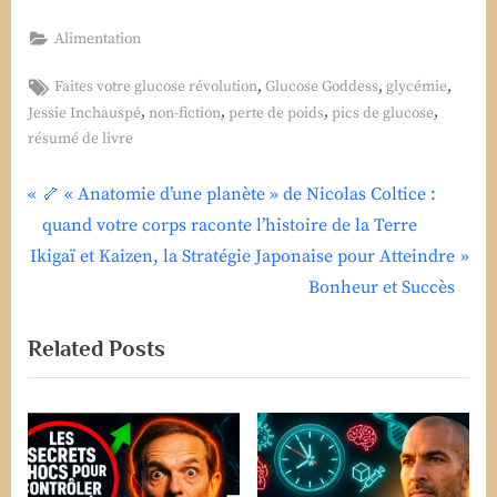
Alimentation
Tags:
,
,
,
Faites votre glucose révolution
Glucose Goddess
glycémie
,
,
,
,
Jessie Inchauspé
non-fiction
perte de poids
pics de glucose
résumé de livre
P
Navigation
🦴 « Anatomie d’une planète » de Nicolas Coltice :
r
quand votre corps raconte l’histoire de la Terre
de
N
e
Ikigaï et Kaizen, la Stratégie Japonaise pour Atteindre
e
v
l’article
Bonheur et Succès
x
i
Related Posts
t
o
P
u
o
s
s
P
t
o