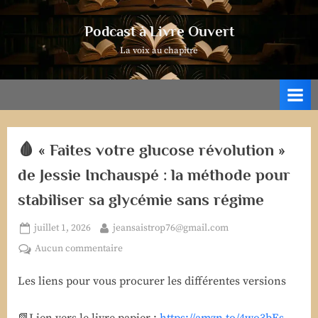
Skip
to
Podcast à Livre Ouvert
content
La voix au chapitre
🩸 « Faites votre glucose révolution »
de Jessie Inchauspé : la méthode pour
stabiliser sa glycémie sans régime
Posted
By
juillet 1, 2026
jeansaistrop76@gmail.com
on
sur
Aucun commentaire
🩸
Les liens pour vous procurer les différentes versions
«
Faites
votre