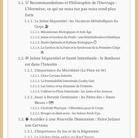
💡 Recommandations et Philosophie de l’Ouvrage :
L’Hormèse, ce qui ne nous tue pas nous rend plus
forts
Le Jeûne Séquentiel : les Vacances Métaboliques du
Corps 🏖️
Mécanismes Biologiques et Anti-Âge
Jeûne et Gestion du Poids : une Réinitialisation Génétique
Durée Optimale et Rythme Biologique ⏱️
La Gestion de la Faim et le Syndrome de la Première Chips
🍟
🦠 Jeûne Séquentiel et Santé Intestinale : le Bonheur
est dans l’Intestin
L’importance du Microbiote (La Flore en Or)
L’Axe Cerveau-Intestin
La Perméabilité Intestinale (Leaky Gut)
Les Intrus et les Ennemis de l’Intestin
Cultiver sa Flore Intestinale : les Amis et les Astuces
Jouer à Devenir Centenaire : les Pistes des « Zones
Bleues » 🗺️
L’Activité Physique : L’Hormèse pour le Corps
Bouger en étant assis : les Soleus Push-Ups
🧠 Accéder à une Nouvelle Dimension : Faire Jeûner
son Cerveau
L’Importance du Jeu et de la Régression
Le Lâcher-Prise grâce au Nerf Vague