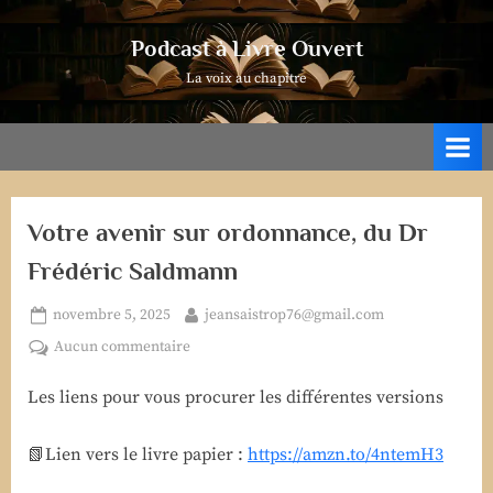
Skip
to
Podcast à Livre Ouvert
content
La voix au chapitre
Votre avenir sur ordonnance, du Dr
Frédéric Saldmann
Posted
By
novembre 5, 2025
jeansaistrop76@gmail.com
on
sur
Aucun commentaire
Votre
Les liens pour vous procurer les différentes versions
avenir
sur
ordonnance,
📗Lien vers le livre papier :
https://amzn.to/4ntemH3
du