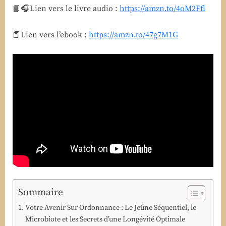
Dr
📘🎧Lien vers le livre audio :
https://amzn.to/4oM2Ffl
Frédéric
Saldmann
📕Lien vers l’ebook :
https://amzn.to/47g7M1G
Sommaire
Votre Avenir Sur Ordonnance : Le Jeûne Séquentiel, le
Microbiote et les Secrets d’une Longévité Optimale