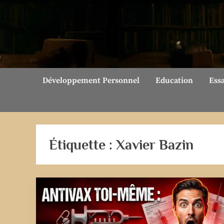
Skip
to
content
Développement Personnel
Education
Ess
Étiquette :
Xavier Bazin