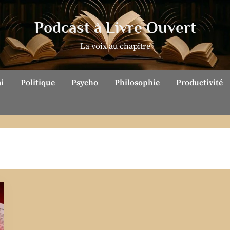
Podcast à Livre Ouvert
La voix au chapitre
ai
Politique
Psycho
Philosophie
Productivité