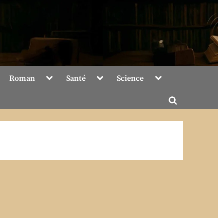
Toggle
Toggle
Toggle
Roman
Santé
Science
sub-
sub-
sub-
menu
menu
menu
Toggle
search
form