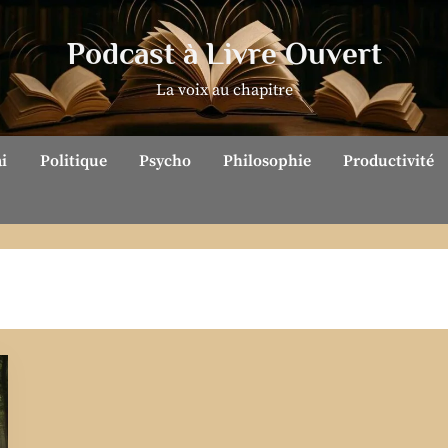
Podcast à Livre Ouvert
La voix au chapitre
ai
Politique
Psycho
Philosophie
Productivité