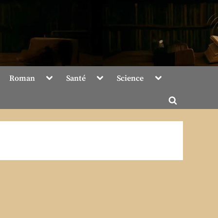
Toggle
Toggle
Toggle
Roman
Santé
Science
sub-
sub-
sub-
menu
menu
menu
Toggle
search
form