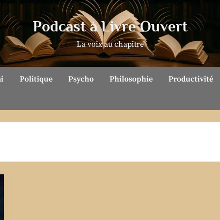
Podcast à Livre Ouvert
La voix au chapitre
ai
Politique
Psycho
Philosophie
Productivité