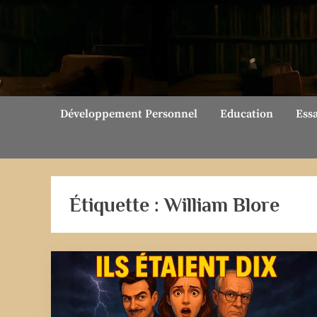
Skip
to
content
Développement Personnel
Education
Ess
Étiquette :
William Blore