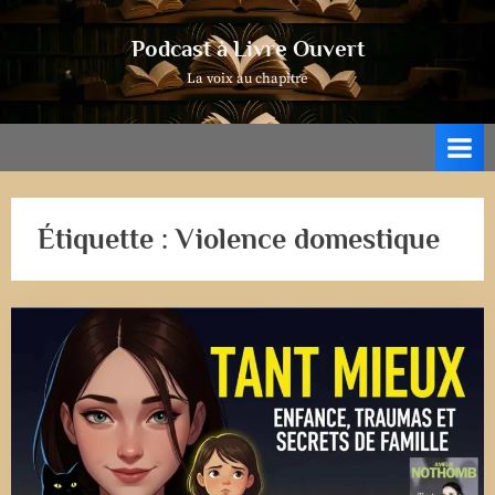
Skip
to
Podcast à Livre Ouvert
content
La voix au chapitre
Étiquette :
Violence domestique