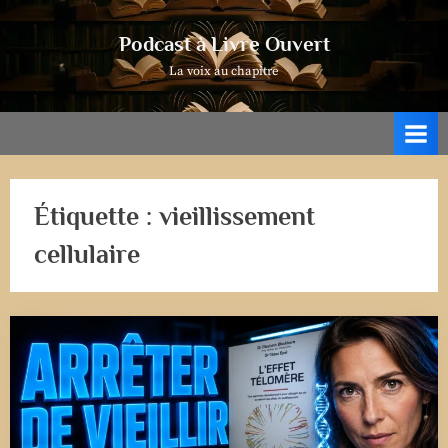
Skip
to
Podcast à Livre Ouvert
content
La voix au chapitre
Étiquette :
vieillissement
cellulaire