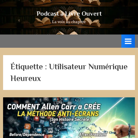
Skip
to
Podcast à Livre Ouvert
content
La voix au chapitre
Étiquette :
Utilisateur Numérique
Heureux