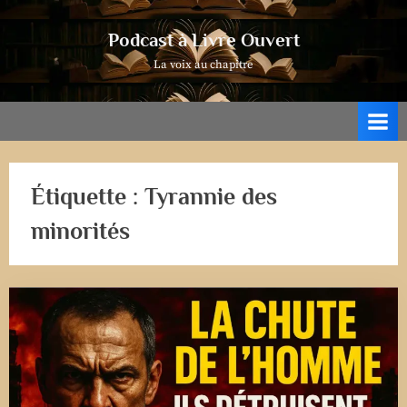
Skip
to
Podcast à Livre Ouvert
content
La voix au chapitre
Étiquette :
Tyrannie des
minorités