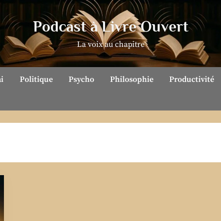
Podcast à Livre Ouvert
La voix au chapitre
ai
Politique
Psycho
Philosophie
Productivité