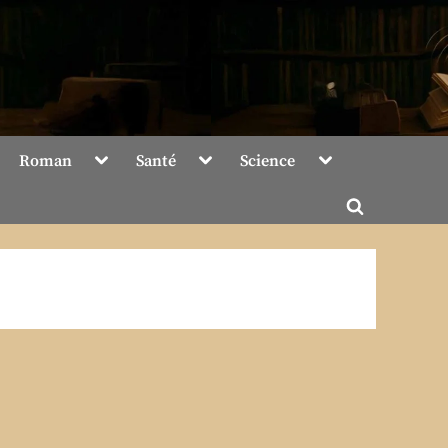
Toggle
Toggle
Toggle
Roman
Santé
Science
sub-
sub-
sub-
menu
menu
menu
Toggle
search
form