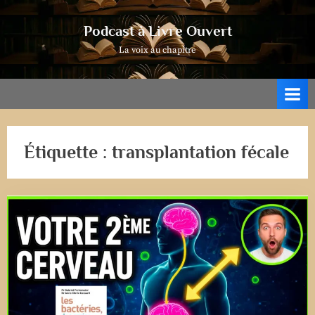
Skip
to
Podcast à Livre Ouvert
content
La voix au chapitre
Étiquette :
transplantation fécale