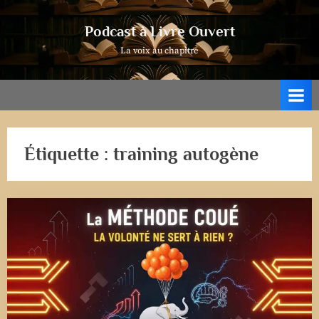
Skip
to
Podcast à Livre Ouvert
content
La voix au chapitre
Étiquette :
training autogène