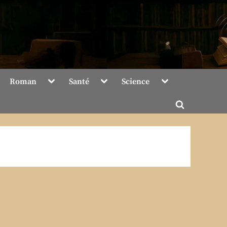
Toggle
Toggle
Toggle
Roman
Santé
Science
sub-
sub-
sub-
menu
menu
menu
Toggle
search
form