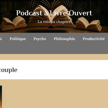
Podcast à Livre Ouvert
La voix au chapitre
ai
Politique
Psycho
Philosophie
Productivité
couple