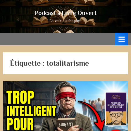
Skip
to
Podcast à Livre Ouvert
content
La voix au chapitre
Étiquette :
totalitarisme