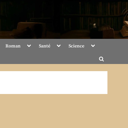
Toggle
Toggle
Toggle
Roman
Santé
Science
sub-
sub-
sub-
menu
menu
menu
Toggle
search
form