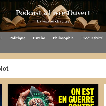
Podcast à Livre Ouvert
La voix au chapitre
ai
Politique
Psycho
Philosophie
Productivité
lot