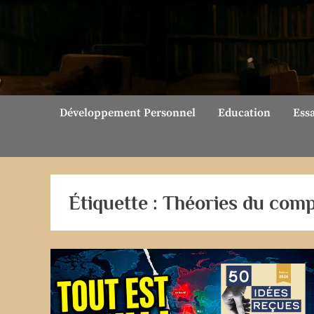
Skip
to
content
Développement Personnel
Education
Ess
Étiquette :
Théories du comp