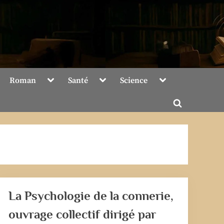
Toggle
Toggle
Toggle
Roman
Santé
Science
sub-
sub-
sub-
menu
menu
menu
Toggle
search
form
La Psychologie de la connerie,
ouvrage collectif dirigé par