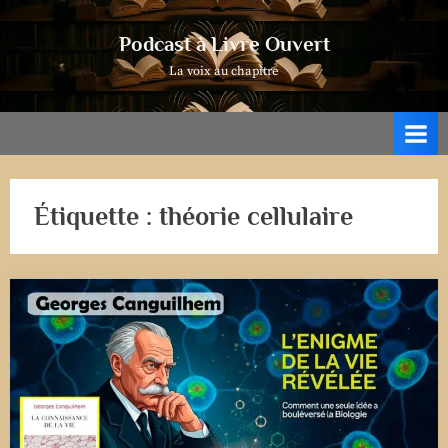
Skip
to
Podcast à Livre Ouvert
content
La voix au chapitre
Étiquette :
théorie cellulaire