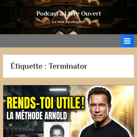
Skip
to
Podcast à Livre Ouvert
content
La voix au chapitre
Étiquette :
Terminator