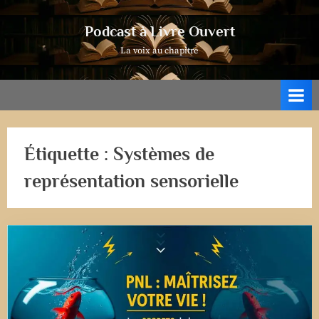
Skip
to
Podcast à Livre Ouvert
content
La voix au chapitre
Étiquette :
Systèmes de
représentation sensorielle