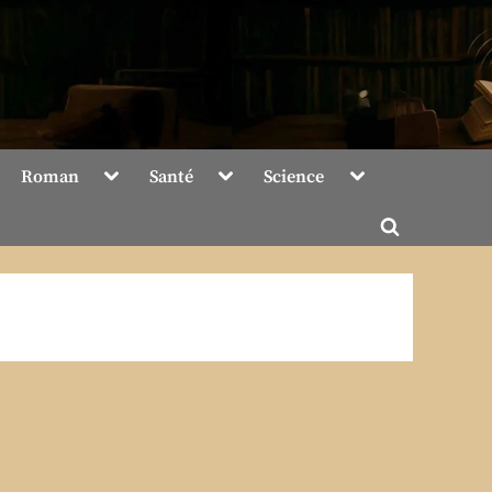
Toggle
Toggle
Toggle
Roman
Santé
Science
sub-
sub-
sub-
menu
menu
menu
Toggle
search
form