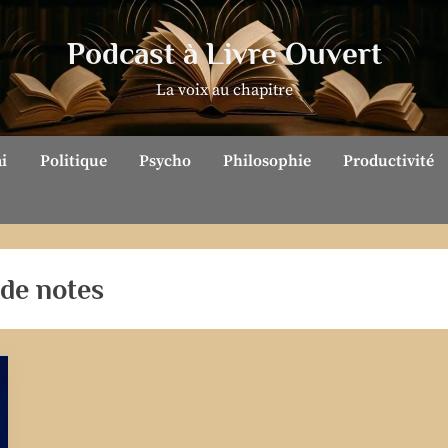
Podcast à Livre Ouvert
La voix au chapitre
ai
Politique
Psycho
Philosophie
Productivité
 de notes