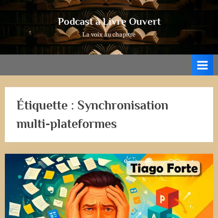
Skip
to
Podcast à Livre Ouvert
content
La voix au chapitre
Étiquette :
Synchronisation
multi-plateformes