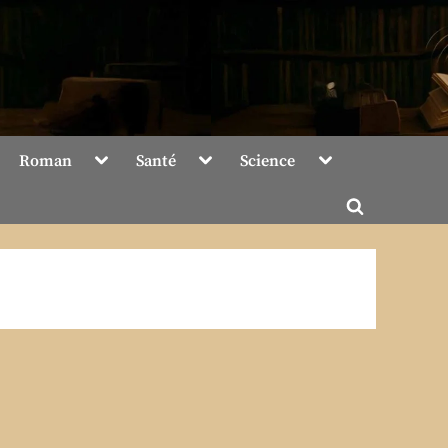
Toggle
Toggle
Toggle
Roman
Santé
Science
sub-
sub-
sub-
menu
menu
menu
Toggle
search
form