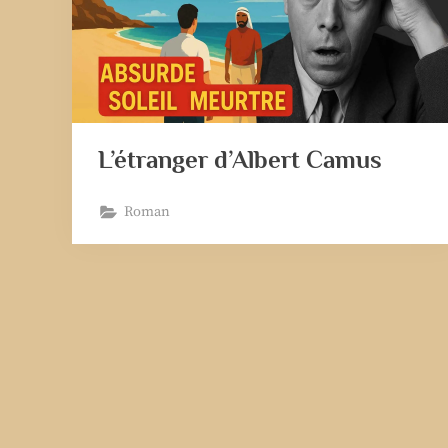
L’étranger d’Albert Camus
Roman