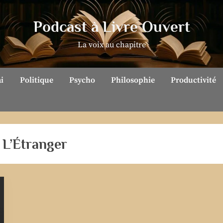
Podcast à Livre Ouvert
La voix au chapitre
ai
Politique
Psycho
Philosophie
Productivité
 L’Étranger