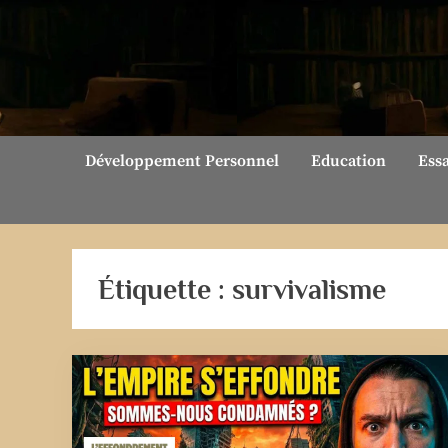
Skip
to
content
Développement Personnel
Education
Ess
Étiquette :
survivalisme