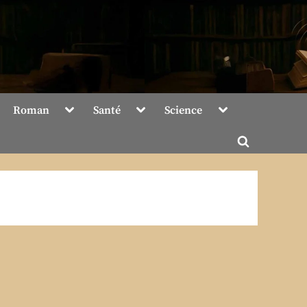
Toggle
Toggle
Toggle
Roman
Santé
Science
sub-
sub-
sub-
menu
menu
menu
Toggle
search
form