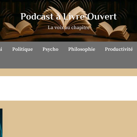
Podcast à Livre Ouvert
La voix au chapitre
ai
Politique
Psycho
Philosophie
Productivité