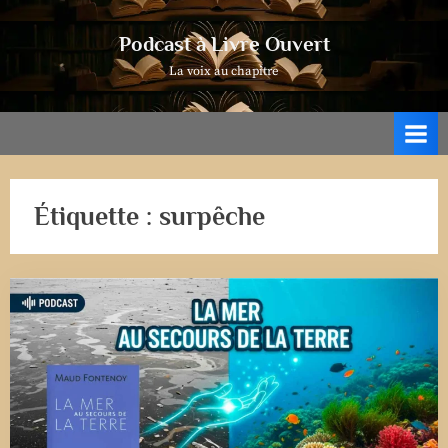
Skip
to
Podcast à Livre Ouvert
content
La voix au chapitre
Étiquette :
surpêche