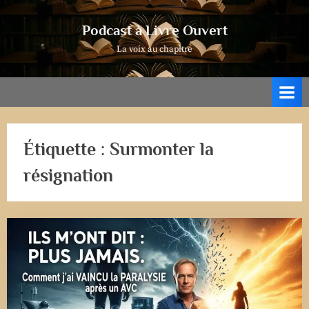
Skip
to
Podcast à Livre Ouvert
content
La voix au chapitre
Étiquette :
Surmonter la
résignation