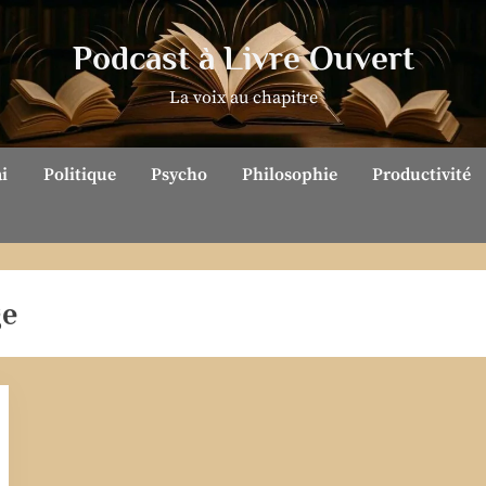
Podcast à Livre Ouvert
La voix au chapitre
ai
Politique
Psycho
Philosophie
Productivité
ge