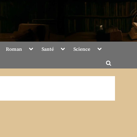
Toggle
Toggle
Toggle
Roman
Santé
Science
sub-
sub-
sub-
menu
menu
menu
Toggle
search
form