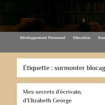
Skip
to
content
Développement Personnel
Education
Ess
Étiquette :
surmonter bloca
Mes secrets d’écrivain,
d’Elizabeth George