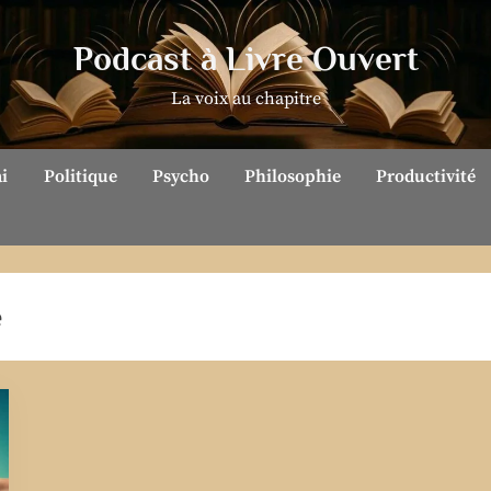
Podcast à Livre Ouvert
La voix au chapitre
ai
Politique
Psycho
Philosophie
Productivité
e