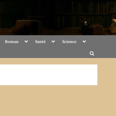
Toggle
Toggle
Toggle
Roman
Santé
Science
sub-
sub-
sub-
menu
menu
menu
Toggle
search
form