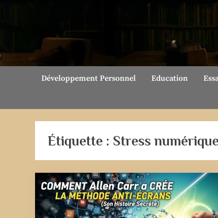
Skip
to
content
Développement Personnel
Education
Ess
Étiquette :
Stress numériqu