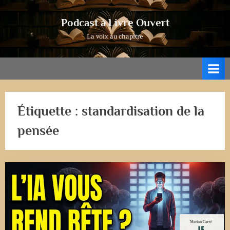
Skip
to
Podcast à Livre Ouvert
content
La voix au chapitre
Étiquette :
standardisation de la
pensée