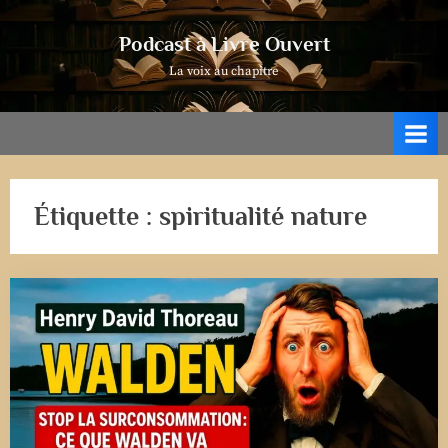
Skip
to
Podcast à Livre Ouvert
content
La voix au chapitre
Étiquette :
spiritualité nature