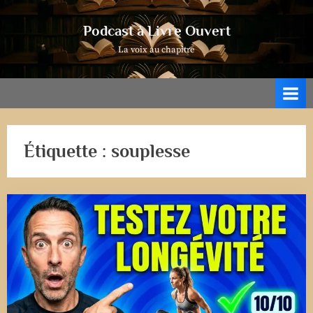
Skip
to
Podcast à Livre Ouvert
content
La voix au chapitre
Étiquette :
souplesse