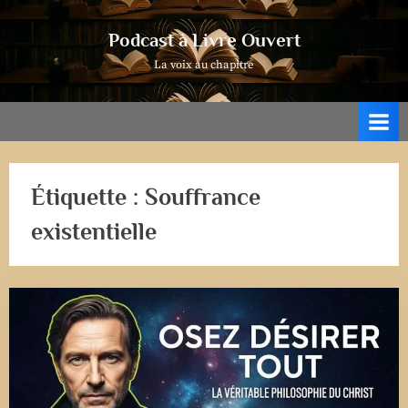
Skip
to
Podcast à Livre Ouvert
content
La voix au chapitre
Étiquette :
Souffrance
existentielle