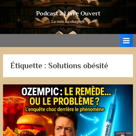
Skip
to
Podcast à Livre Ouvert
content
La voix au chapitre
Étiquette :
Solutions obésité