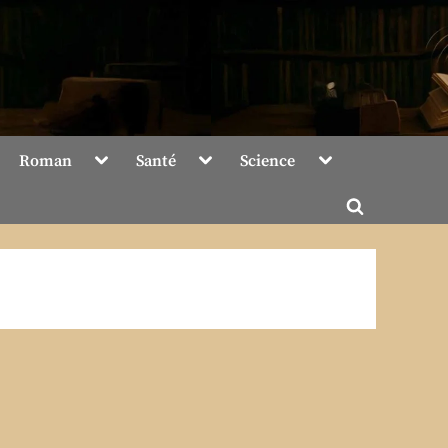
Toggle
Toggle
Toggle
Roman
Santé
Science
sub-
sub-
sub-
menu
menu
menu
Toggle
search
form