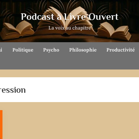
Podcast à Livre Ouvert
La voix au chapitre
ai
Politique
Psycho
Philosophie
Productivité
ression