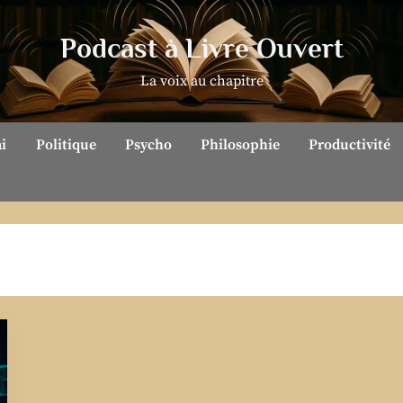
Podcast à Livre Ouvert
La voix au chapitre
ai
Politique
Psycho
Philosophie
Productivité