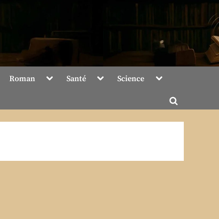
Toggle
Toggle
Toggle
Roman
Santé
Science
sub-
sub-
sub-
menu
menu
menu
Toggle
search
form