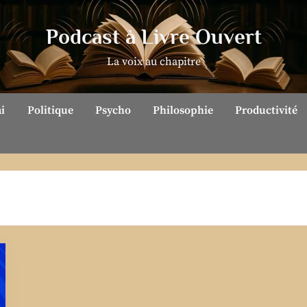
Podcast à Livre Ouvert
La voix au chapitre
ai
Politique
Psycho
Philosophie
Productivité