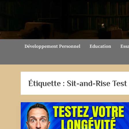
Skip
to
content
Développement Personnel
Education
Ess
Étiquette :
Sit-and-Rise Test