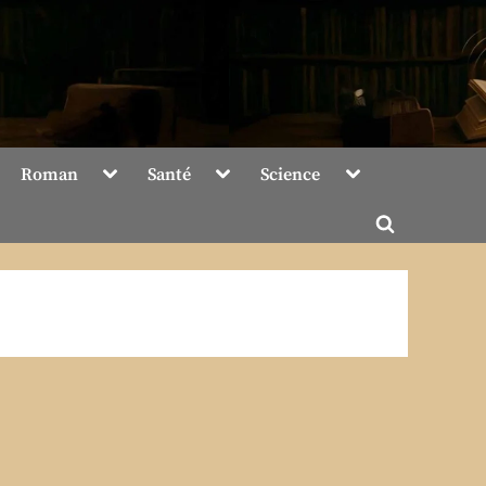
Toggle
Toggle
Toggle
Roman
Santé
Science
sub-
sub-
sub-
menu
menu
menu
Toggle
search
form