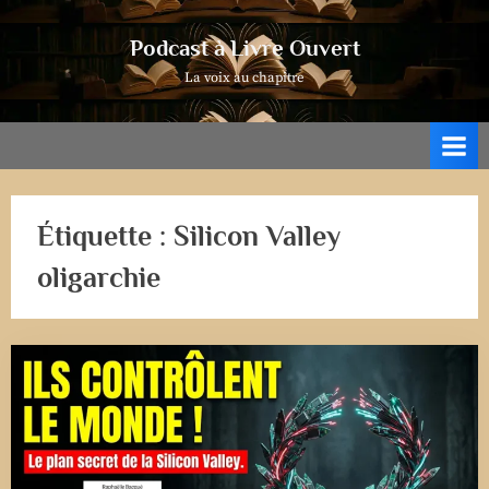
Skip
to
Podcast à Livre Ouvert
content
La voix au chapitre
Étiquette :
Silicon Valley
oligarchie