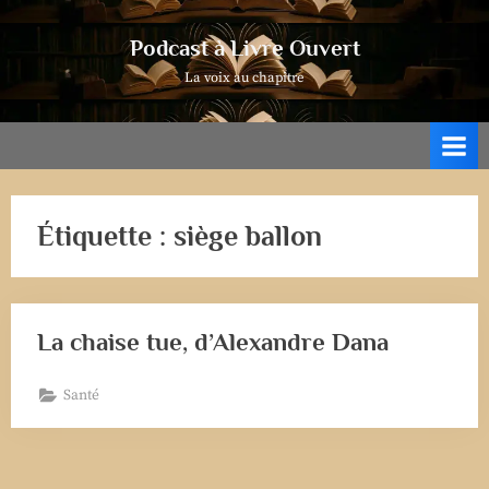
Skip
to
Podcast à Livre Ouvert
content
La voix au chapitre
Étiquette :
siège ballon
La chaise tue, d’Alexandre Dana
Santé