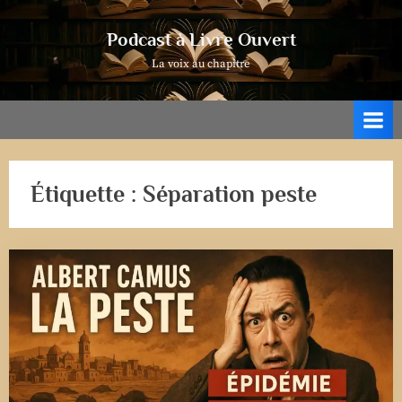
Skip
to
Podcast à Livre Ouvert
content
La voix au chapitre
Étiquette :
Séparation peste