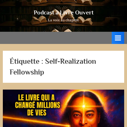
Skip
to
Podcast à Livre Ouvert
content
La voix au chapitre
Étiquette :
Self-Realization
Fellowship