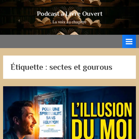
Skip
to
Podcast à Livre Ouvert
content
La voix au chapitre
Étiquette :
sectes et gourous