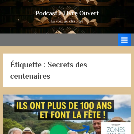
Skip
to
Podcast à Livre Ouvert
content
La voix au chapitre
Étiquette :
Secrets des
centenaires