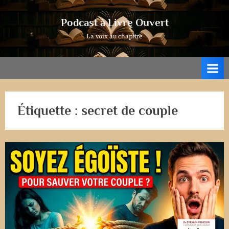
Skip
to
Podcast à Livre Ouvert
content
La voix au chapitre
Étiquette :
secret de couple