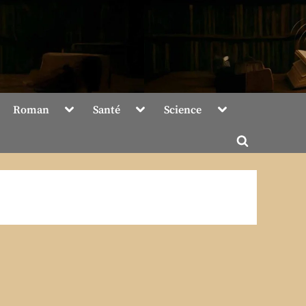
Toggle
Toggle
Toggle
Roman
Santé
Science
sub-
sub-
sub-
menu
menu
menu
Toggle
search
form