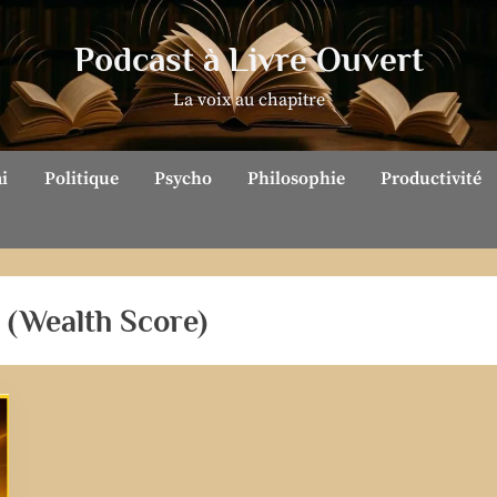
Podcast à Livre Ouvert
La voix au chapitre
ai
Politique
Psycho
Philosophie
Productivité
 (Wealth Score)