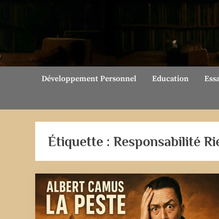
Skip
to
content
Développement Personnel
Education
Ess
Étiquette :
Responsabilité Ri