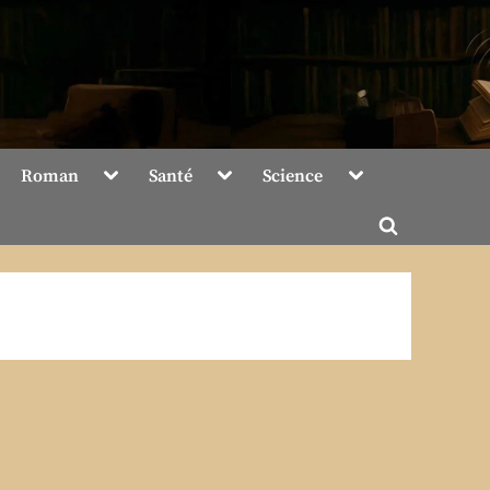
Toggle
Toggle
Toggle
Roman
Santé
Science
sub-
sub-
sub-
menu
menu
menu
Toggle
search
form