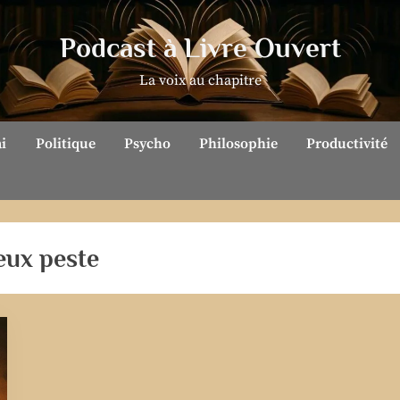
Podcast à Livre Ouvert
La voix au chapitre
ai
Politique
Psycho
Philosophie
Productivité
eux peste