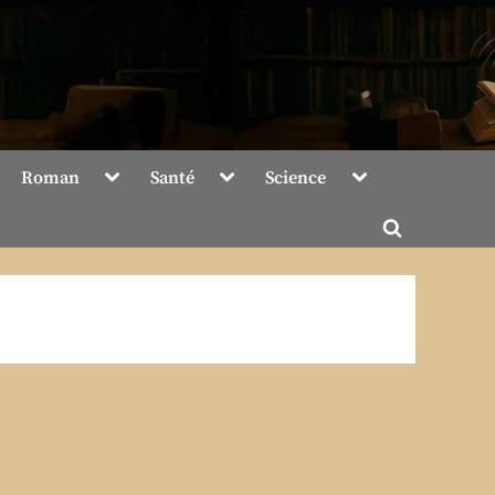
Toggle
Toggle
Toggle
Roman
Santé
Science
sub-
sub-
sub-
menu
menu
menu
Toggle
search
form