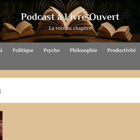
Podcast à Livre Ouvert
La voix au chapitre
ai
Politique
Psycho
Philosophie
Productivité
s