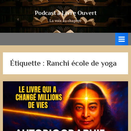
Skip
to
Podcast à Livre Ouvert
content
La voix au chapitre
Étiquette :
Ranchi école de yoga