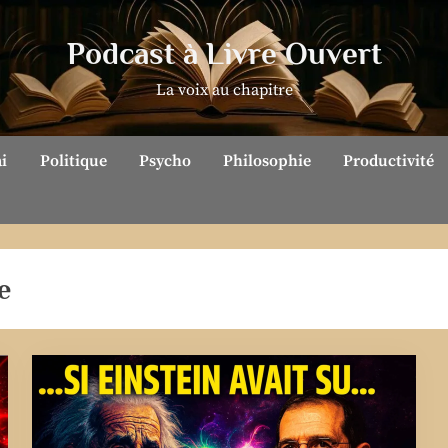
Podcast à Livre Ouvert
La voix au chapitre
ai
Politique
Psycho
Philosophie
Productivité
e