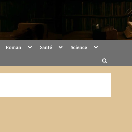
Toggle
Toggle
Toggle
Roman
Santé
Science
sub-
sub-
sub-
menu
menu
menu
Toggle
search
form