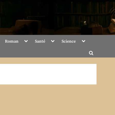
Toggle
Toggle
Toggle
Roman
Santé
Science
sub-
sub-
sub-
menu
menu
menu
Toggle
search
form