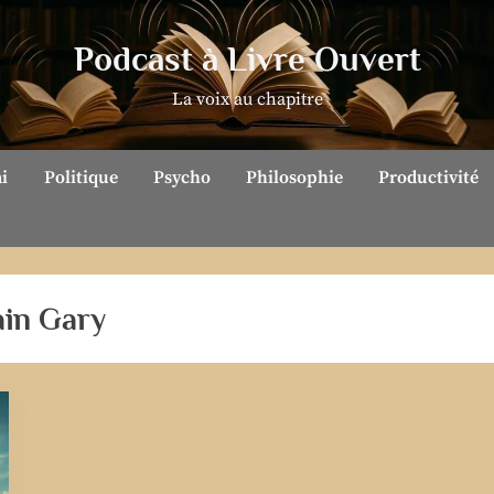
Podcast à Livre Ouvert
La voix au chapitre
ai
Politique
Psycho
Philosophie
Productivité
ain Gary